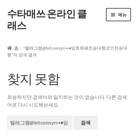
수타매쓰 온라인 클
탐
컨
메뉴
색
텐
래스
으
츠
로
로
홈
건
건
홈
“텔래그램@bitcoinsyri➙♦암호화폐전송대행코인전송대
너
너
하
행”의 검색 결과
전체 강좌
뛰
뛰
위
기
기
메
내 강의실
찾지 못함
뉴
펼
자주 묻는 질문
치
죄송하지만 검색어와 일치하는 것이 없습니다. 다른 검색
기
공지사항
어로 다시 시도해보세요.
검
내 계정
색: