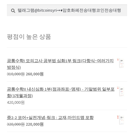
검
검
색:
색
평점이 높은 상품
공통수학I 모의고사 공부법 심화1부 링크(다항식~여러가지
방정식)
원
현
310,000
원
260,000
원
래
재
가
가
공통수학II 내신심화 1부(점과좌표~명제) - 기말범위 일부포
격:
격:
함(3개월과정)
310,000
260,000
420,000
원
원.
원.
중2-2 코어+실전개념-링크 : 교재,마인드맵 포함
원
현
320,000
원
220,000
원
래
재