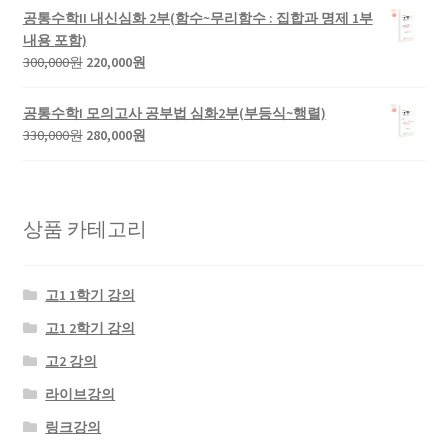
가
가
공통수학II 내신심화 2부(함수~무리함수 : 집합과 명제 1부
격:
격:
내용 포함)
320,000
220,000
원
현
300,000
원
220,000
원
원.
원.
래
재
가
가
공통수학I 모의고사 공부법 심화2부(부등식~행렬)
격:
격:
원
현
330,000
원
280,000
원
300,000
220,000
래
재
원.
원.
가
가
격:
격:
330,000
280,000
상품 카테고리
원.
원.
고1 1학기 강의
고1 2학기 강의
고2 강의
라이브강의
링크강의