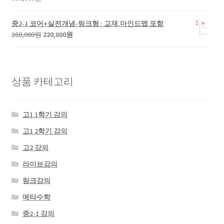
420,000
370,000
원.
원.
중2-1 코어+실전개념-링크형 : 교재,마인드맵 포함
원
현
260,000
원
220,000
원
래
재
가
가
격:
격:
260,000
220,000
상품 카테고리
원.
원.
고1 1학기 강의
고1 2학기 강의
고2 강의
라이브강의
링크강의
메타수학
중2-1 강의