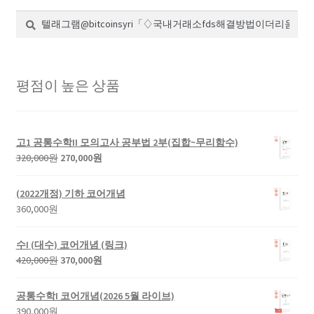
검
검
색:
색
평점이 높은 상품
고1 공통수학II 모의고사 공부법 2부(집합~무리함수)
원
현
320,000
원
270,000
원
래
재
가
가
(2022개정) 기하 코어개념
격:
격:
360,000
원
320,000
270,000
원.
원.
수I (대수) 코어개념 (링크)
원
현
420,000
원
370,000
원
래
재
가
가
공통수학I 코어개념(2026 5월 라이브)
격:
격:
390,000
원