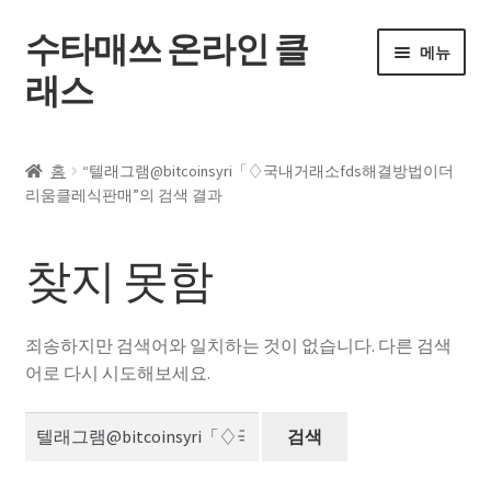
수타매쓰 온라인 클
탐
컨
메뉴
색
텐
래스
으
츠
로
로
홈
건
건
홈
“텔래그램@bitcoinsyri「♢국내거래소fds해결방법이더
너
너
하
리움클레식판매”의 검색 결과
전체 강좌
뛰
뛰
위
기
기
메
내 강의실
찾지 못함
뉴
펼
자주 묻는 질문
치
죄송하지만 검색어와 일치하는 것이 없습니다. 다른 검색
기
공지사항
어로 다시 시도해보세요.
검
내 계정
색: