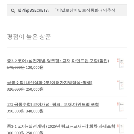
검
검
색:
색
평점이 높은 상품
중3-2 코어+실전개념-링크형 : 교재,마인드맵 포함(할인)
원
현
170,000
원
120,000
원
래
재
가
가
공통수학I 내신심화 2부(여러가지방정식~행렬)
격:
격:
원
현
320,000
원
250,000
원
170,000
120,000
래
재
원.
원.
가
가
고1 공통수학I 코어개념- 링크 : 교재,마인드맵 포함
격:
격:
원
현
390,000
원
340,000
원
320,000
250,000
래
재
원.
원.
가
가
중3-1 코어+실전개념 (2025년 링크)+교재+각 회차 과제포함
격:
격:
원
현
300,000
원
250,000
원