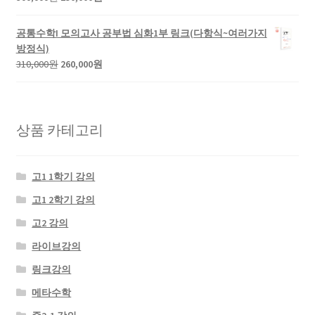
390,000
340,000
래
재
원.
원.
가
가
공통수학I 모의고사 공부법 심화1부 링크(다항식~여러가지
격:
격:
방정식)
300,000
250,000
원
현
310,000
원
260,000
원
원.
원.
래
재
가
가
격:
격:
310,000
260,000
상품 카테고리
원.
원.
고1 1학기 강의
고1 2학기 강의
고2 강의
라이브강의
링크강의
메타수학