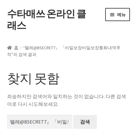
수타매쓰 온라인 클
탐
컨
메뉴
색
텐
래스
으
츠
로
로
홈
건
건
홈
“텔레@BSECRET7』 「비밀보장비밀보장통화내역추
너
너
하
적”의 검색 결과
전체 강좌
뛰
뛰
위
기
기
메
내 강의실
찾지 못함
뉴
펼
자주 묻는 질문
치
죄송하지만 검색어와 일치하는 것이 없습니다. 다른 검색
기
공지사항
어로 다시 시도해보세요.
검
내 계정
색: