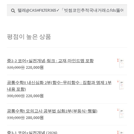
검
검
색:
색
평점이 높은 상품
중2-2 코어+실전개념-링크 : 교재,마인드맵 포함
원
현
320,000
원
220,000
원
래
재
가
가
공통수학II 내신심화 2부(함수~무리함수 : 집합과 명제 1부
격:
격:
내용 포함)
320,000
220,000
원
현
300,000
원
220,000
원
원.
원.
래
재
가
가
공통수학I 모의고사 공부법 심화2부(부등식~행렬)
격:
격:
원
현
330,000
원
280,000
원
300,000
220,000
래
재
원.
원.
가
가
중3-1 코어+실전개념 (2026)