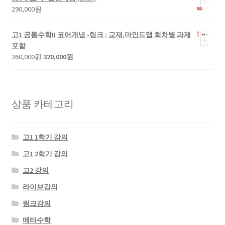
격:
격:
290,000
원
330,000
280,000
원.
원.
고1 공통수학II 코어개념 -링크 : 교재,마인드맵 회차별 과제
포함
원
현
360,000
원
320,000
원
래
재
가
가
격:
격:
360,000
320,000
상품 카테고리
원.
원.
고1 1학기 강의
고1 2학기 강의
고2 강의
라이브강의
링크강의
메타수학