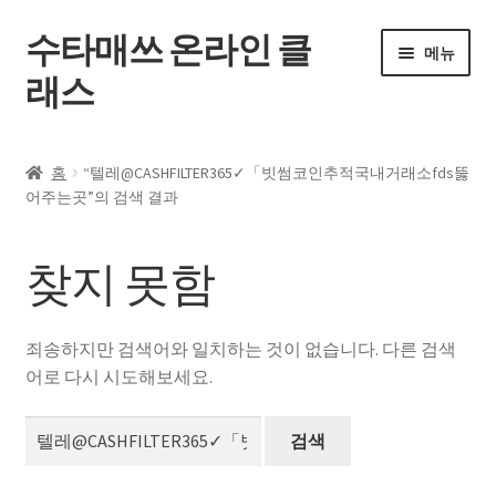
수타매쓰 온라인 클
탐
컨
메뉴
색
텐
래스
으
츠
로
로
홈
건
건
홈
“텔레@CASHFILTER365✓「빗썸코인추적국내거래소fds뚫
너
너
하
어주는곳”의 검색 결과
전체 강좌
뛰
뛰
위
기
기
메
내 강의실
찾지 못함
뉴
펼
자주 묻는 질문
치
죄송하지만 검색어와 일치하는 것이 없습니다. 다른 검색
기
공지사항
어로 다시 시도해보세요.
검
내 계정
색: