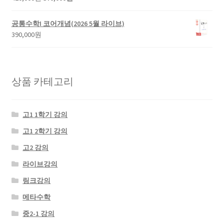
래
재
가
가
공통수학I 코어개념(2026 5월 라이브)
격:
격:
390,000
원
420,000
370,000
원.
원.
상품 카테고리
고1 1학기 강의
고1 2학기 강의
고2 강의
라이브강의
링크강의
메타수학
중2-1 강의