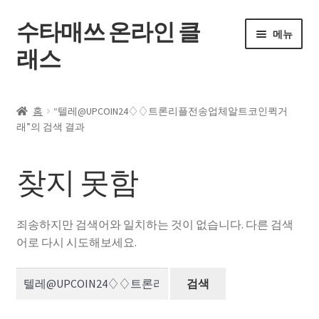
수타매쓰 온라인 클
탐
컨
메뉴
색
텐
래스
으
츠
로
로
홈
건
건
홈
“텔레@UPCOIN24♢♢트론리플전송업체알트코인퀵거
너
너
하
래”의 검색 결과
전체 강좌
뛰
뛰
위
기
기
메
내 강의실
찾지 못함
뉴
펼
자주 묻는 질문
치
죄송하지만 검색어와 일치하는 것이 없습니다. 다른 검색
기
공지사항
어로 다시 시도해보세요.
검
내 계정
색: