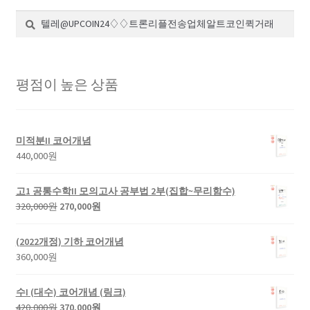
검
검
색:
색
평점이 높은 상품
미적분II 코어개념
440,000
원
고1 공통수학II 모의고사 공부법 2부(집합~무리함수)
원
현
320,000
원
270,000
원
래
재
가
가
(2022개정) 기하 코어개념
격:
격:
360,000
원
320,000
270,000
원.
원.
수I (대수) 코어개념 (링크)
원
현
420,000
원
370,000
원