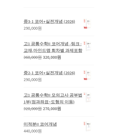
중3-1 코어+실전개념 (2026)
290,000
원
고1 공통수학II 코어개념 -링크 :
교재,마인드맵 회차별 과제포함
원
현
360,000
원
320,000
원
래
재
가
가
중2-1 코어+실전개념 (2026)
격:
격:
290,000
원
360,000
320,000
원.
원.
고1 공통수학II 모의고사 공부법
1부(점과좌표~도형의 이동)
원
현
320,000
원
270,000
원
래
재
가
가
미적분II 코어개념
격:
격:
440,000
원
320,000
270,000