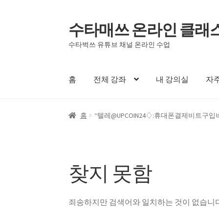
수타매쓰 온라인 클래
탐
컨
색
텐
수타벅쓰 유튜브 채널 온라인 수업
으
츠
로
로
건
건
홈
전체 강좌
내 강의실
자주
너
너
뛰
뛰
기
기
홈
“텔레@UPCOIN24♢:휴대폰결제비트구
찾지 못함
죄송하지만 검색어와 일치하는 것이 없습니다