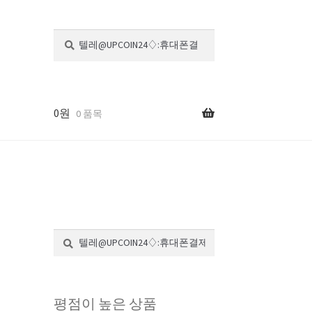
검
검
색:
색
0
원
0 품목
검
검
색:
색
평점이 높은 상품