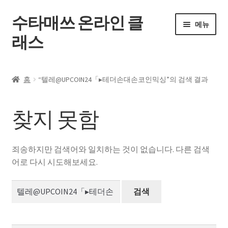
수타매쓰 온라인 클
탐
컨
메뉴
색
텐
래스
으
츠
로
로
홈
건
건
홈
“텔레@UPCOIN24「▸테더손대손코인믹싱”의 검색 결과
너
너
하
전체 강좌
뛰
뛰
위
기
기
찾지 못함
메
내 강의실
뉴
펼
자주 묻는 질문
죄송하지만 검색어와 일치하는 것이 없습니다. 다른 검색
치
어로 다시 시도해보세요.
기
공지사항
검
색:
내 계정