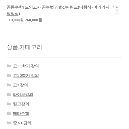
원.
원.
가
가
공통수학I 모의고사 공부법 심화1부 링크(다항식~여러가지
격:
격:
방정식)
300,000
250,000
원
현
310,000
원
260,000
원
원.
원.
래
재
가
가
격:
격:
310,000
260,000
상품 카테고리
원.
원.
고1 1학기 강의
고1 2학기 강의
고2 강의
라이브강의
링크강의
메타수학
중2-1 강의