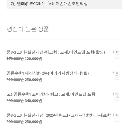
검
검
색:
색
평점이 높은 상품
중3-2 코어+실전개념-링크형 : 교재,마인드맵 포함(할인)
원
현
170,000
원
120,000
원
래
재
가
가
공통수학I 내신심화 2부(여러가지방정식~행렬)
격:
격:
원
현
320,000
원
250,000
원
170,000
120,000
래
재
원.
원.
가
가
고1 공통수학I 코어개념- 링크 : 교재,마인드맵 포함
격:
격:
원
현
390,000
원
340,000
원
320,000
250,000
래
재
원.
원.
가
가
중3-1 코어+실전개념 (2025년 링크)+교재+각 회차 과제포함
격:
격:
원
현
300,000
원
250,000
원
390,000
340,000
래
재