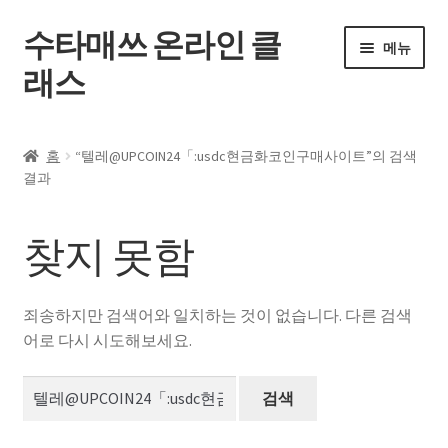
수타매쓰 온라인 클
탐
컨
메뉴
색
텐
래스
으
츠
로
로
홈
건
건
홈
“텔레@UPCOIN24「:usdc현금화코인구매사이트”의 검색
너
너
하
결과
전체 강좌
뛰
뛰
위
기
기
메
내 강의실
찾지 못함
뉴
펼
자주 묻는 질문
치
죄송하지만 검색어와 일치하는 것이 없습니다. 다른 검색
기
공지사항
어로 다시 시도해보세요.
검
내 계정
색: