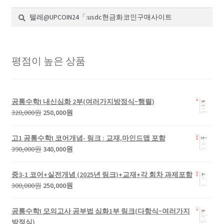
검
검
색:
색
평점이 높은 상품
공통수학I 내신심화 2부(여러가지방정식~행렬)
원
현
320,000
원
250,000
원
래
재
가
가
고1 공통수학I 코어개념- 링크 : 교재,마인드맵 포함
격:
격:
원
현
390,000
원
340,000
원
320,000
250,000
래
재
원.
원.
가
가
중3-1 코어+실전개념 (2025년 링크)+교재+각 회차 과제포함
격:
격:
원
현
300,000
원
250,000
원
390,000
340,000
래
재
원.
원.
가
가
공통수학I 모의고사 공부법 심화1부 링크(다항식~여러가지
격:
격:
방정식)