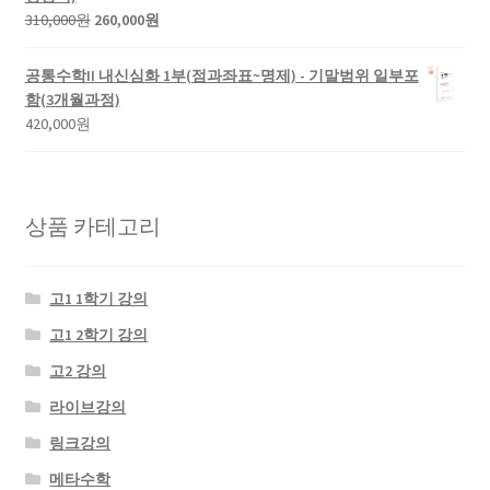
300,000
250,000
원
현
310,000
원
260,000
원
원.
원.
래
재
가
가
공통수학II 내신심화 1부(점과좌표~명제) - 기말범위 일부포
격:
격:
함(3개월과정)
310,000
260,000
420,000
원
원.
원.
상품 카테고리
고1 1학기 강의
고1 2학기 강의
고2 강의
라이브강의
링크강의
메타수학