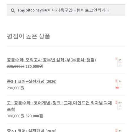
검
검
색:
색
평점이 높은 상품
공통수학I 모의고사 공부법 심화2부(부등식~행렬)
원
현
330,000
원
280,000
원
래
재
가
가
중3-1 코어+실전개념 (2026)
격:
격:
290,000
원
330,000
280,000
원.
원.
고1 공통수학II 코어개념 -링크 : 교재,마인드맵 회차별 과제
포함
원
현
360,000
원
320,000
원
래
재
가
가
중2-1 코어+실전개념 (2026)