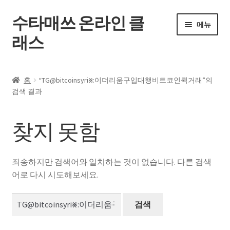
수타매쓰 온라인 클
탐
컨
메뉴
색
텐
래스
으
츠
로
로
홈
건
건
홈
“TG@bitcoinsyri⨳:이더리움구입대행비트코인퀵거래”의
너
너
하
검색 결과
전체 강좌
뛰
뛰
위
기
기
메
내 강의실
찾지 못함
뉴
펼
자주 묻는 질문
치
죄송하지만 검색어와 일치하는 것이 없습니다. 다른 검색
기
공지사항
어로 다시 시도해보세요.
검
내 계정
색: