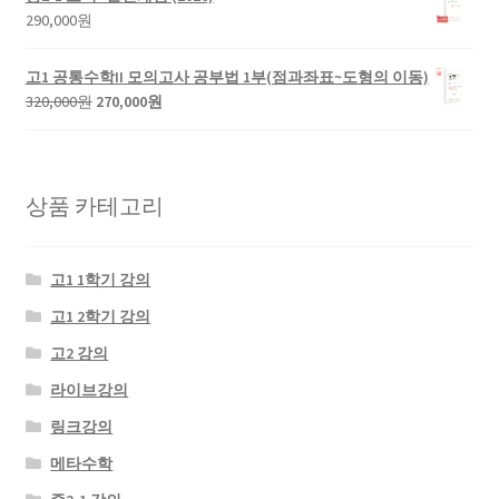
격:
격:
290,000
원
360,000
320,000
원.
원.
고1 공통수학II 모의고사 공부법 1부(점과좌표~도형의 이동)
원
현
320,000
원
270,000
원
래
재
가
가
격:
격:
320,000
270,000
상품 카테고리
원.
원.
고1 1학기 강의
고1 2학기 강의
고2 강의
라이브강의
링크강의
메타수학