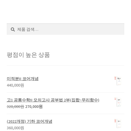
검
색
평점이 높은 상품
미적분II 코어개념
440,000
원
고1 공통수학II 모의고사 공부법 2부(집합~무리함수)
320,000
원
270,000
원
(2022개정) 기하 코어개념
360,000
원