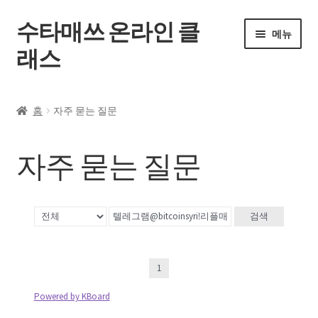
수타매쓰 온라인 클
메뉴
래스
홈
홈
자주 묻는 질문
전체 강좌
자주 묻는 질문
내 강의실
자주 묻는 질문
검색
공지사항
1
내 계정
Powered by KBoard