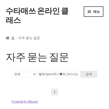
수타매쓰 온라인 클
메뉴
래스
홈
홈
자주 묻는 질문
전체 강좌
자주 묻는 질문
내 강의실
자주 묻는 질문
검색
공지사항
1
내 계정
Powered by KBoard