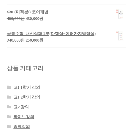
수II (미적분I) 코어개념
480,000
원
430,000
원
공통수학I 내신심화 1부(다항식~여러가지방정식)
340,000
원
250,000
원
상품 카테고리
고1 1학기 강의
고1 2학기 강의
고2 강의
라이브강의
링크강의