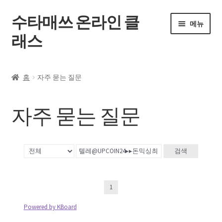
수타매쓰 온라인 클
메뉴
래스
홈
홈
자주 묻는 질문
전체 강좌
자주 묻는 질문
내 강의실
자주 묻는 질문
검색
공지사항
1
내 계정
Powered by KBoard