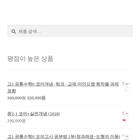
검
색
평점이 높은 상품
고1 공통수학II 코어개념 -링크 : 교재,마인드맵 회차별 과제
포함
360,000
원
320,000
원
중2-1 코어+실전개념 (2026)
290,000
원
고1 공통수학II 모의고사 공부법 1부(점과좌표~도형의 이동)