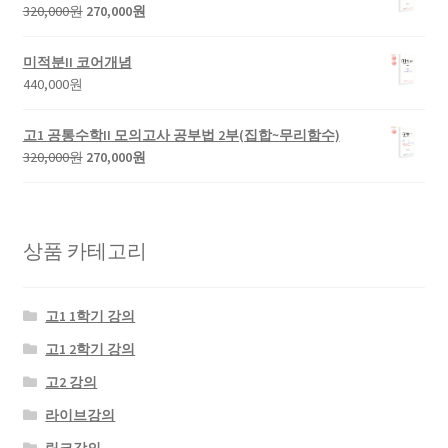
320,000
원
270,000
원
미적분II 코어개념
440,000
원
고1 공통수학II 모의고사 공부법 2부(집합~무리함수)
320,000
원
270,000
원
상품 카테고리
고1 1학기 강의
고1 2학기 강의
고2 강의
라이브강의