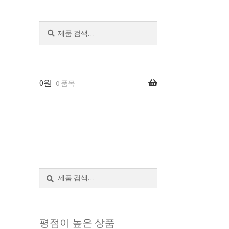
검
색
0
원
0 품목
검
색
평점이 높은 상품