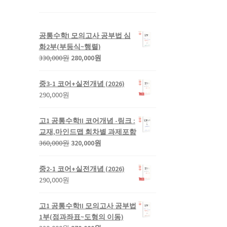
공통수학I 모의고사 공부법 심
화2부(부등식~행렬)
330,000
원
280,000
원
중3-1 코어+실전개념 (2026)
290,000
원
고1 공통수학II 코어개념 -링크 :
교재,마인드맵 회차별 과제포함
360,000
원
320,000
원
중2-1 코어+실전개념 (2026)
290,000
원
고1 공통수학II 모의고사 공부법
1부(점과좌표~도형의 이동)