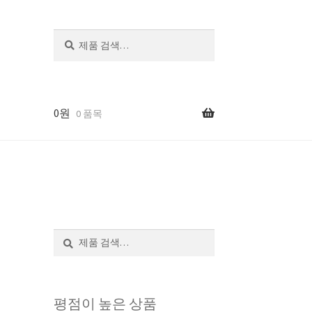
검
검
색:
색
0
원
0 품목
검
검
색:
색
평점이 높은 상품