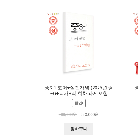
중3-1 코어+실전개념 (2025년 링
중
크)+교재+각 회차 과제포함
할인!
원
현
300,000
원
250,000
원
래
재
가
가
장바구니
격:
격: