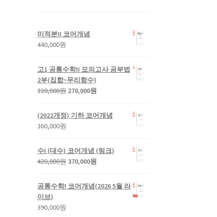
미적분II 코어개념
440,000
원
고1 공통수학II 모의고사 공부법
2부(집합~무리함수)
원
현
320,000
원
270,000
원
래
재
가
가
(2022개정) 기하 코어개념
격:
격:
360,000
원
320,000
270,000
원.
원.
수I (대수) 코어개념 (링크)
원
현
420,000
원
370,000
원
래
재
가
가
공통수학I 코어개념(2026 5월 라
격:
격:
이브)
420,000
370,000
390,000
원
원.
원.