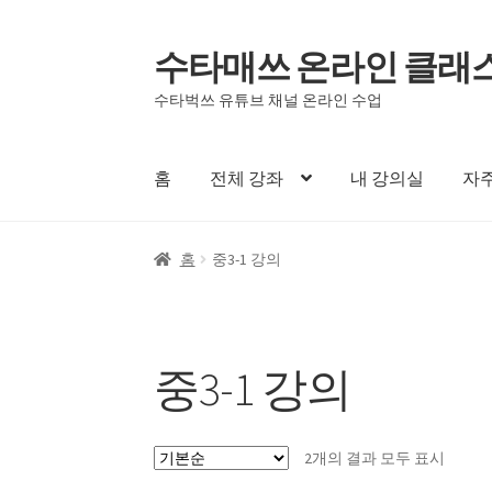
수타매쓰 온라인 클래
탐
컨
색
텐
수타벅쓰 유튜브 채널 온라인 수업
으
츠
로
로
건
건
홈
전체 강좌
내 강의실
자주
너
너
뛰
뛰
기
기
홈
중3-1 강의
중3-1 강의
2개의 결과 모두 표시